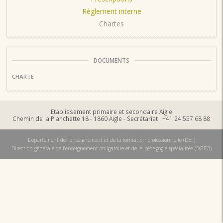
Règlement interne
Chartes
DOCUMENTS
CHARTE
Etablissement primaire et secondaire Aigle
Chemin de la Planchette 18 - 1860 Aigle - Secrétariat : +41 24 557 68 88
Département de l'enseignement et de la formation professionnelle (DEF)
Direction générale de l'enseignement obligatoire et de la pédagogie spécialisée (DGEO)