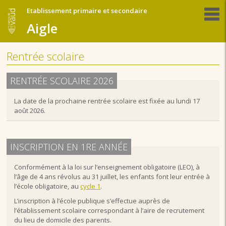
Etablissement primaire et secondaire
Aigle
Rentrée scolaire
RENTRÉE SCOLAIRE 2026
La date de la prochaine rentrée scolaire est fixée au lundi 17
août 2026.
INSCRIPTION EN 1RE ANNÉE
Conformément à la loi sur l’enseignement obligatoire (LEO), à
l’âge de 4 ans révolus au 31 juillet, les enfants font leur entrée à
l’école obligatoire, au
cycle 1
.
L’inscription à l’école publique s’effectue auprès de
l’établissement scolaire correspondant à l’aire de recrutement
du lieu de domicile des parents.