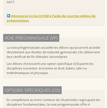
AACT.
Découvrez ici les OCOM à l’aide de courtes vidéos de
présentation.
VOIE PRÉGYMNASIALE (VP)
La voie prégymnasiale accueille les élèves qui pourront accéder
directement aux études de maturité gymnasiale s’ils obtiennent
leur certificat de fin d’études secondaires
Les élèves choisissent une option spécifique (OS) parmi les
disciplines suivantes: économie et droit, italien, latin ou
mathématiques et physique.
OPTIONS SPÉCIFIQUES (OS)
En complément au tronc commun de 29 périodes regroupant les
disciplines fondamentales, la voie prégymnasiale offre 4