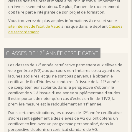
classes doit être prêt et motivé à fournir un travail important et
un investissement soutenu. De plus, l’année de raccordement
doit faire partie intégrante de son projet de formation.
Vous trouverez de plus amples informations à ce sujet sur le
site Internet de l’Etat de Vaud
ainsi que dans le dépliant
Classes
de raccordement
.
E
CLASSES DE 12
ANNÉE CERTIFICATIVE
e
Les classes de 12
année certificative permettent aux élèves de
voie générale (VG) aux parcours non linéaires et/ou ayant des
lacunes scolaires, et qui ne sont pas parvenus à obtenir le
e
certificat de fin d’études secondaires à l’issue de la 11
année,
de compléter leur scolarité, dans la perspective d’obtenir le
certificat de VG à l’issue d’une année supplémentaire d’études.
Il est important de noter qu’en cas d’échec en fin de 11VG, la
e
première mesure est le redoublement en 11
année.
e
Dans certaines situations, les classes de 12
année certificative
s’adressent également à des élèves de VG qui ont obtenu un
certificat en lien avec un programme personnalisé, dans la
perspective d’obtenir un certificat standard de VG.