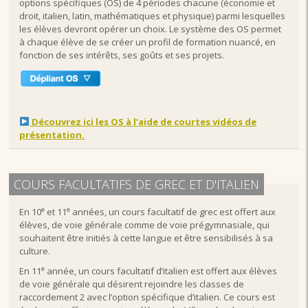
options spécifiques (OS) de 4 périodes chacune (économie et
droit, italien, latin, mathématiques et physique) parmi lesquelles
les élèves devront opérer un choix. Le système des OS permet
à chaque élève de se créer un profil de formation nuancé, en
fonction de ses intérêts, ses goûts et ses projets.
Découvrez ici les OS à l’aide de courtes vidéos de
présentation.
COURS FACULTATIFS DE GREC ET D'ITALIEN
e
e
En 10
et 11
années, un cours facultatif de grec est offert aux
élèves, de voie générale comme de voie prégymnasiale, qui
souhaitent être initiés à cette langue et être sensibilisés à sa
culture.
e
En 11
année, un cours facultatif d’italien est offert aux élèves
de voie générale qui désirent rejoindre les classes de
raccordement 2 avec l’option spécifique d’italien. Ce cours est
e