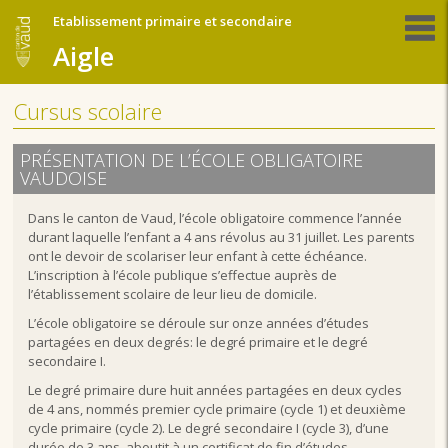
Etablissement primaire et secondaire
Aigle
Cursus scolaire
PRÉSENTATION DE L’ÉCOLE OBLIGATOIRE
VAUDOISE
Dans le canton de Vaud, l’école obligatoire commence l’année
durant laquelle l’enfant a 4 ans révolus au 31 juillet. Les parents
ont le devoir de scolariser leur enfant à cette échéance.
L’inscription à l’école publique s’effectue auprès de
l’établissement scolaire de leur lieu de domicile.
L’école obligatoire se déroule sur onze années d’études
partagées en deux degrés: le degré primaire et le degré
secondaire I.
Le degré primaire dure huit années partagées en deux cycles
de 4 ans, nommés premier cycle primaire (cycle 1) et deuxième
cycle primaire (cycle 2). Le degré secondaire I (cycle 3), d’une
durée de 3 ans, aboutit à un certificat de fin d’études