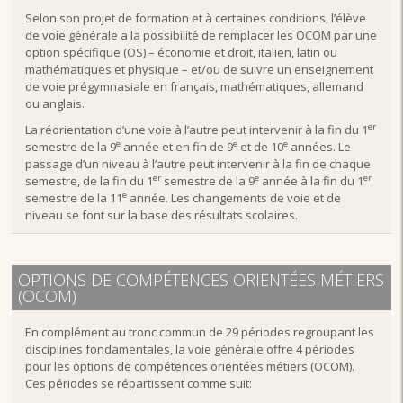
Selon son projet de formation et à certaines conditions, l’élève
de voie générale a la possibilité de remplacer les OCOM par une
option spécifique (OS) – économie et droit, italien, latin ou
mathématiques et physique – et/ou de suivre un enseignement
de voie prégymnasiale en français, mathématiques, allemand
ou anglais.
er
La réorientation d’une voie à l’autre peut intervenir à la fin du 1
e
e
e
semestre de la 9
année et en fin de 9
et de 10
années. Le
passage d’un niveau à l’autre peut intervenir à la fin de chaque
er
e
er
semestre, de la fin du 1
semestre de la 9
année à la fin du 1
e
semestre de la 11
année. Les changements de voie et de
niveau se font sur la base des résultats scolaires.
OPTIONS DE COMPÉTENCES ORIENTÉES MÉTIERS
(OCOM)
En complément au tronc commun de 29 périodes regroupant les
disciplines fondamentales, la voie générale offre 4 périodes
pour les options de compétences orientées métiers (OCOM).
Ces périodes se répartissent comme suit: