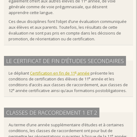
également offert aux autres élèves de 11
année, de voie
générale comme de voie prégymnasiale, qui désirent
apprendre cette langue.
Ces deux disciplines font l’objet d’une évaluation communiquée
aux élèves et aux parents. Toutefois, les résultats de cette
évaluation ne sont pas pris en compte dans les décisions de
promotion, de réorientation ou de certification.
LE CERTIFICAT DE FIN D'ÉTUDES SECONDAIRES
e
Le dépliant
Certification en fin de 11
année
présente les
e
conditions de certification des élèves de 11
année et les
conditions d’accès aux classes de raccordement, aux classes de
e
12
année certificative ainsi qu’aux formations postobligatoires.
CLASSES DE RACCORDEMENT 1 ET 2
Au terme d’une année supplémentaire d’études et à certaines
conditions, les classes de raccordement ont pour but de
e
permettre les réorientations suivantes à l’issue de la 11
année: