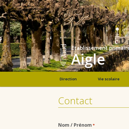
Etablissement primair
Aigle
Direction
Vie scolaire
Contact
Nom / Prénom
*