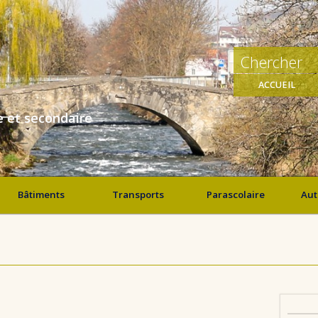
ACCUEIL
e et secondaire
Bâtiments
Transports
Parascolaire
Aut