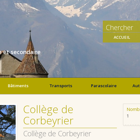
ACCUEIL
e et secondaire
Bâtiments
Transports
Parascolaire
Aut
Collège de
Nombr
1
Corbeyrier
Collège de Corbeyrier