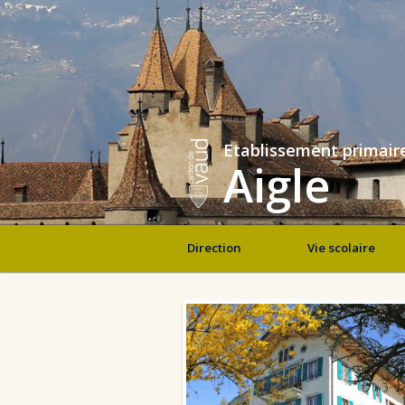
Etablissement primair
Aigle
Direction
Vie scolaire